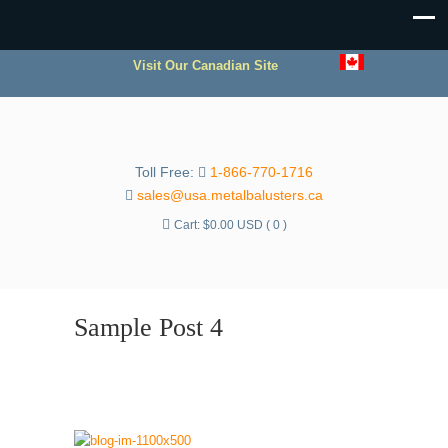
Visit Our Canadian Site
Toll Free:
1-866-770-1716
sales@usa.metalbalusters.ca
Cart:
$
0.00 USD
( 0 )
Sample Post 4